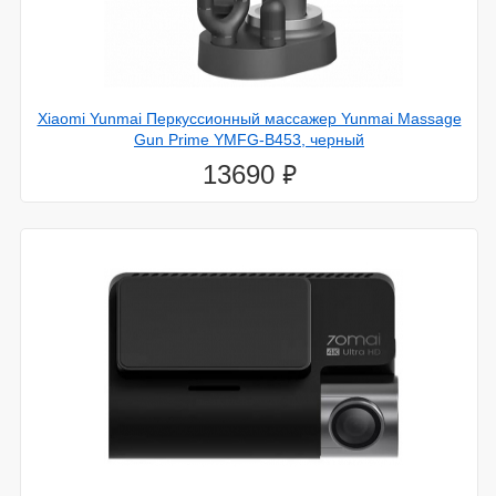
Xiaomi Yunmai Перкуссионный массажер Yunmai Massage
Gun Prime YMFG-B453, черный
⃏
13690