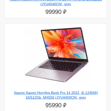
(JYU4540CN), grey
28.декабря.2023
⃏
99990
LG выпустит гигантский 98-дюймовый телевизор с
очень яркой подсветкой mini-LED
Xiaomi Xiaomi Ноутбук Book Pro 14 2022, i5-12450H
16/512Gb, MX550 (JYU4459CN), grey
⃏
95990