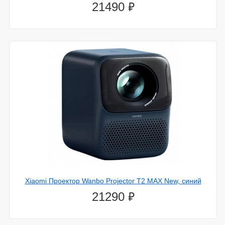
⃏
21490
Xiaomi Проектор Wanbo Projector T2 MAX New, синий
⃏
21290