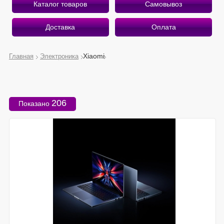
Каталог товаров
Самовывоз
Доставка
Оплата
Xiaomi
Главная
Электроника
О магазине
Приветствуем Вас на страницах интернет-магазина
206
Показано
«Беру Здесь».
Рады предложить вам лучшее, что есть на рынке
мобильной электроники!
Почему «Беру Здесь»?
Экономим ваше время и деньги
Оказываем профессиональные услуги
Работаем качественно и быстро
Подробнее о магазине