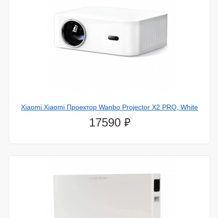
Xiaomi Xiaomi Проектор Wanbo Projector X2 PRO, White
⃏
17590