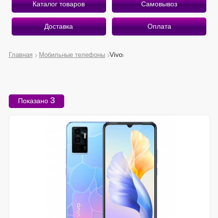
Каталог товаров
Самовывоз
Доставка
Оплата
Vivo
Главная
Мобильные телефоны
О магазине
Приветствуем Вас на страницах интернет-магазина
3
Показано
«Беру Здесь».
Рады предложить вам лучшее, что есть на рынке
мобильной электроники!
Почему «Беру Здесь»?
Экономим ваше время и деньги
Оказываем профессиональные услуги
Работаем качественно и быстро
Подробнее о магазине