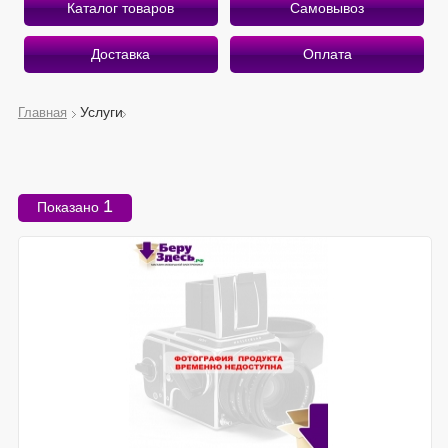
Каталог товаров
Самовывоз
Доставка
Оплата
Услуги
Главная
О магазине
Приветствуем Вас на страницах интернет-магазина
1
Показано
«Беру Здесь».
Рады предложить вам лучшее, что есть на рынке
мобильной электроники!
Почему «Беру Здесь»?
Экономим ваше время и деньги
Оказываем профессиональные услуги
Работаем качественно и быстро
Подробнее о магазине