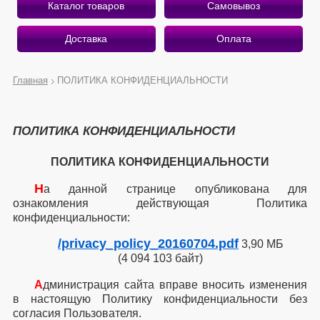
Каталог товаров
Самовывоз
Доставка
Оплата
Главная
ПОЛИТИКА КОНФИДЕНЦИАЛЬНОСТИ
О магазине
ПОЛИТИКА КОНФИДЕНЦИАЛЬНОСТИ
Приветствуем Вас на страницах интернет-магазина
«Беру Здесь».
ПОЛИТИКА КОНФИДЕНЦИАЛЬНОСТИ
Рады предложить вам лучшее, что есть на рынке
Н
а данной странице опубликована для
потребительских товаров!
ознакомления действующая Политика
конфиденциальности:
Почему «Беру Здесь»?
/privacy_policy_20160704.pdf
3,90 МБ
Экономим ваше время и деньги
(4 094 103 байт)
Оказываем профессиональные услуги
А
дминистрация сайта вправе вносить изменения
Работаем качественно и быстро
в настоящую Политику конфиденциальности без
согласия Пользователя.
Подробнее о магазине