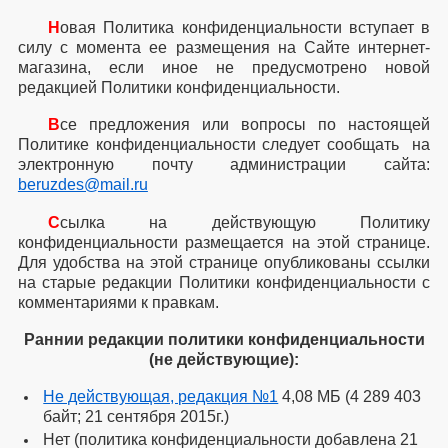
Статьи
Н
овая Политика конфиденциальности вступает в
силу с момента ее размещения на Сайте интернет-
Беспроводная зарядка в подарок!
магазина, если иное не предусмотрено новой
Дарим заряд позитива Всем своим покупателям!...
редакцией Политики конфиденциальности.
Умные часы
В
се предложения или вопросы по настоящей
Не знаете, как выбрать смарт-часы, которые подойдут
Политике конфиденциальности следует сообщать на
именно к вашему стилю жизни? Давайте разбираться
электронную почту администрации сайта:
вместе...
beruzdes@mail.ru
Как выбрать беспроводные наушники?
С
сылка на действующую Политику
Поговорим о том, на какие моменты стоит обратить
конфиденциальности размещается на этой странице.
внимание при выборе данного аксессуара....
Для удобства на этой странице опубликованы ссылки
на старые редакции
Политики конфиденциальности с
Новости
комментариями к правкам.
12.апреля.2024
Раннии редакции политики конфиденциальности
SpaceX вскоре запустит глобальное тестирование
(не действующие):
сотовой связи через спутники Starlink
Не действующая, редакция №1
4,08 МБ (4 289 403
28.декабря.2023
байт;
21 сентября
2015г.
)
МТС испытает китайские смартфоны на совместимость
Нет (политика
конфиденциальности добавлена 21
с российским 5G