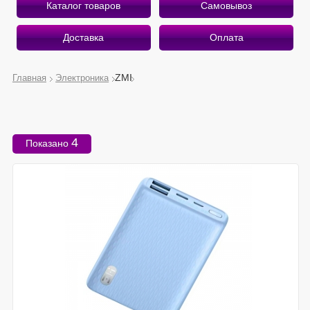
Каталог товаров
Самовывоз
Доставка
Оплата
ZMI
Главная
Электроника
О магазине
Приветствуем Вас на страницах интернет-магазина
4
Показано
«Беру Здесь».
Рады предложить вам лучшее, что есть на рынке
мобильной электроники!
Почему «Беру Здесь»?
Экономим ваше время и деньги
Оказываем профессиональные услуги
Работаем качественно и быстро
Подробнее о магазине