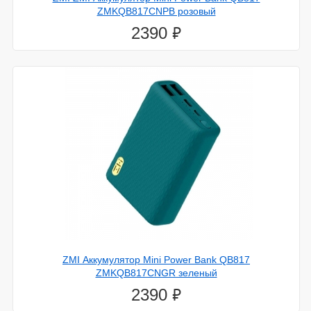
ZMKQB817CNPB розовый
28.декабря.2023
⃏
2390
LG выпустит гигантский 98-дюймовый телевизор с
очень яркой подсветкой mini-LED
ZMI Аккумулятор Mini Power Bank QB817
ZMKQB817CNGR зеленый
⃏
2390