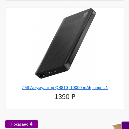
ZMI Аккумулятор QB810, 10000 mAh, черный
⃏
1390
4
Показано