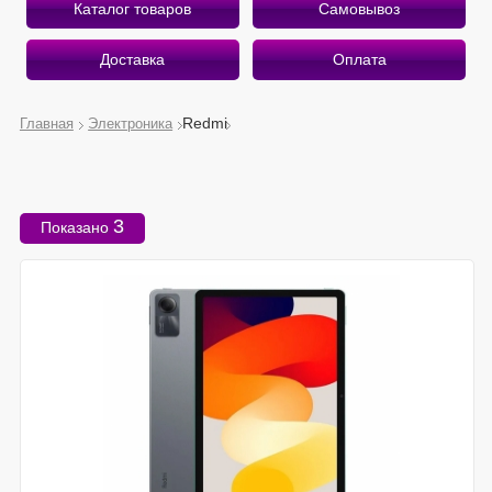
Каталог товаров
Самовывоз
Доставка
Оплата
Redmi
Главная
Электроника
О магазине
Приветствуем Вас на страницах интернет-магазина
3
Показано
«Беру Здесь».
Рады предложить вам лучшее, что есть на рынке
мобильной электроники!
Почему «Беру Здесь»?
Экономим ваше время и деньги
Оказываем профессиональные услуги
Работаем качественно и быстро
Подробнее о магазине