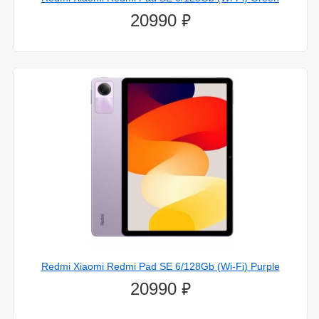
⃏
20990
28.декабря.2023
LG выпустит гигантский 98-дюймовый телевизор с
очень яркой подсветкой mini-LED
Redmi Xiaomi Redmi Pad SE 6/128Gb (Wi-Fi) Purple
⃏
20990