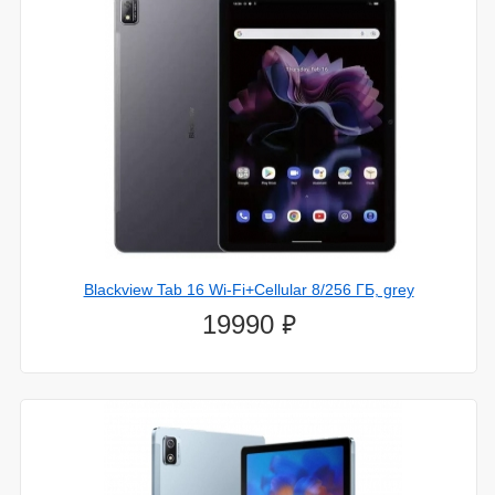
Blackview Tab 16 Wi-Fi+Cellular 8/256 ГБ, grey
⃏
19990