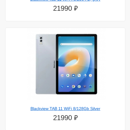
⃏
21990
28.декабря.2023
LG выпустит гигантский 98-дюймовый телевизор с
очень яркой подсветкой mini-LED
Blackview TAB 11 WiFi 8/128Gb Silver
⃏
21990