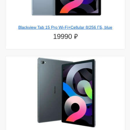
Blackview Tab 15 Pro Wi-Fi+Cellular 8/256 ГБ, blue
⃏
19990