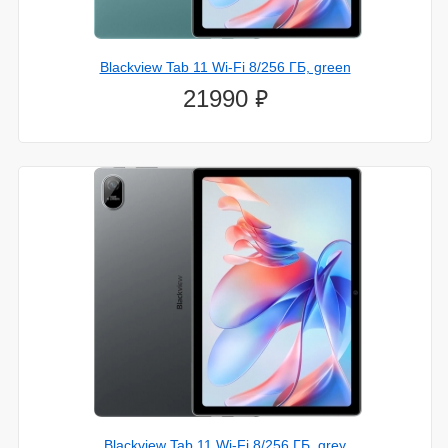
Статьи
Беспроводная зарядка в подарок!
Blackview Tab 11 Wi-Fi 8/256 ГБ, green
Дарим заряд позитива Всем своим покупателям!...
⃏
21990
Умные часы
Не знаете, как выбрать смарт-часы, которые подойдут
именно к вашему стилю жизни? Давайте разбираться
вместе...
Как выбрать беспроводные наушники?
Поговорим о том, на какие моменты стоит обратить
внимание при выборе данного аксессуара....
Новости
12.апреля.2024
SpaceX вскоре запустит глобальное тестирование
сотовой связи через спутники Starlink
28.декабря.2023
МТС испытает китайские смартфоны на совместимость
с российским 5G
Blackview Tab 11 Wi-Fi 8/256 ГБ, grey