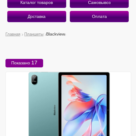
Каталог товаров
Самовывоз
Доставка
Оплата
Blackview
Главная
Планшеты
О магазине
Приветствуем Вас на страницах интернет-магазина
17
Показано
«Беру Здесь».
Рады предложить вам лучшее, что есть на рынке
мобильной электроники!
Почему «Беру Здесь»?
Экономим ваше время и деньги
Оказываем профессиональные услуги
Работаем качественно и быстро
Подробнее о магазине