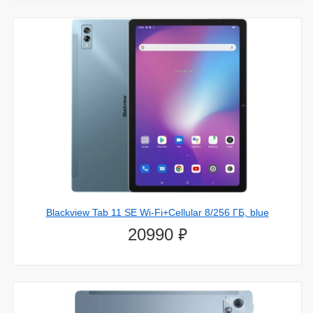
Blackview Tab 11 SE Wi-Fi+Cellular 8/256 ГБ, blue
⃏
20990