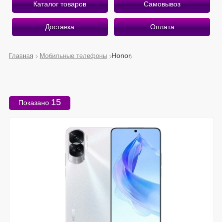
Каталог товаров
Самовывоз
Доставка
Оплата
Honor
Главная
Мобильные телефоны
О магазине
Приветствуем Вас на страницах интернет-магазина
15
Показано
«Беру Здесь».
Рады предложить вам лучшее, что есть на рынке
мобильной электроники!
Почему «Беру Здесь»?
Экономим ваше время и деньги
Оказываем профессиональные услуги
Работаем качественно и быстро
Подробнее о магазине