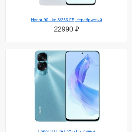
Статьи
Беспроводная зарядка в подарок!
Honor 90 Lite 8/256 ГБ, серебристый
Дарим заряд позитива Всем своим покупателям!...
⃏
22990
Умные часы
Не знаете, как выбрать смарт-часы, которые подойдут
именно к вашему стилю жизни? Давайте разбираться
вместе...
Как выбрать беспроводные наушники?
Поговорим о том, на какие моменты стоит обратить
внимание при выборе данного аксессуара....
Новости
12.апреля.2024
SpaceX вскоре запустит глобальное тестирование
сотовой связи через спутники Starlink
28.декабря.2023
МТС испытает китайские смартфоны на совместимость
с российским 5G
Honor 90 Lite 8/256 ГБ, синий