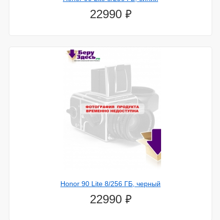
⃏
22990
28.декабря.2023
LG выпустит гигантский 98-дюймовый телевизор с
очень яркой подсветкой mini-LED
Honor 90 Lite 8/256 ГБ, черный
⃏
22990